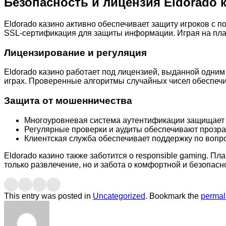
Безопасность и лицензия Eldorado 
Eldorado казино активно обеспечивает защиту игроков с
SSL-сертификация для защиты информации. Играя на пла
Лицензирование и регуляция
Eldorado казино работает под лицензией, выданной одним 
играх. Проверенные алгоритмы случайных чисел обеспечив
Защита от мошенничества
Многоуровневая система аутентификации защищает 
Регулярные проверки и аудиты обеспечивают прозра
Клиентская служба обеспечивает поддержку по вопр
Eldorado казино также заботится о responsible gaming. 
только развлечение, но и забота о комфортной и безопасн
This entry was posted in
Uncategorized
. Bookmark the
permal