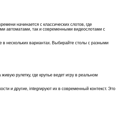
емени начинается с классических слотов, где
ми автоматами, так и современными видеослотами с
ые в нескольких вариантах. Выбирайте столы с разными
живую рулетку, где крупье ведет игру в реальном
ти и другие, integrируют их в современный контекст. Это