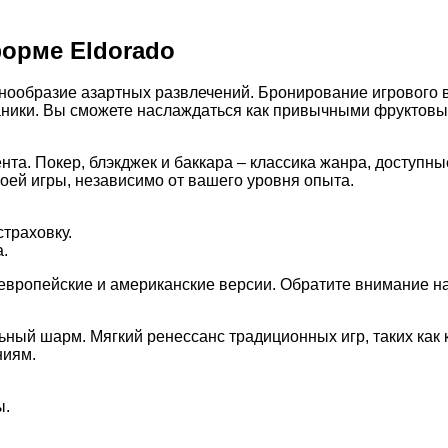
орме Eldorado
ообразие азартных развлечений. Бронирование игрового вр
ники. Вы сможете наслаждаться как привычными фруктовы
та. Покер, блэкджек и баккара – классика жанра, доступн
воей игры, независимо от вашего уровня опыта.
страховку.
.
европейские и американские версии. Обратите внимание на 
й шарм. Мягкий ренессанс традиционных игр, таких как кос
ниям.
ы.