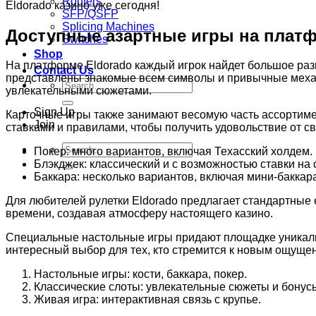
Routers
Eldorado казино уже сегодня!
SFP/QSFP
Splicing Machines
Доступные азартные игры на платф
Switches
Shop
На платформе Eldorado каждый игрок найдет большое разн
Contact Us
представлены знакомые всем символы и привычные меха
Search
увлекательными сюжетами.
for:
Sign Up
Карточные игры также занимают весомую часть ассортимен
Join
ставками и правилами, чтобы получить удовольствие от с
Search
Покер: много вариантов, включая Техасский холдем.
for:
Блэкджек: классический и с возможностью ставки на 
Баккара: несколько вариантов, включая мини-баккара
Для любителей рулетки Eldorado предлагает стандартные 
времени, создавая атмосферу настоящего казино.
Специальные настольные игры придают площадке уникальны
интересный выбор для тех, кто стремится к новым ощуще
Настольные игры: кости, баккара, покер.
Классические слоты: увлекательные сюжеты и бонус
Живая игра: интерактивная связь с крупье.