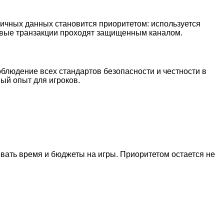
ичных данных становится приоритетом: используется
овые транзакции проходят защищенным каналом.
облюдение всех стандартов безопасности и честности в
ый опыт для игроков.
овать время и бюджеты на игры. Приоритетом остается не