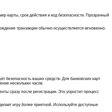
мер карты, срок действия и код безопасности. Прозрачный
верждение транзакции обычно осуществляется мгновенно.
ет безопасность ваших средств. Для банковских карт
ение нескольких часов.
нты сразу после регистрации. Это упростит процесс
делает игру более приятной. Используйте доступные