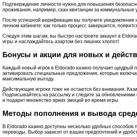
Подтверждение личности нужно для повышения безопасно
проживания, например, скан квитанции за коммунальные у
После успешной верификации вы получите уведомление на
личном кабинете: как только процесс завершится, появитс
Следуя этим шагам, вы быстро настроите аккаунт в Eldor
игры и наслаждайтесь азартом без лишних хлопот!
Бонусы и акции для новых и дейст
Каждый новый игрок в Eldorado казино получает щедрый п
активировать специальные предложения, которые включаю
максимальную выгоду.
Действующие игроки тоже не остаются без внимания. Кази
Подписывайтесь на рассылку и следите за обновлениями в
и подарит множество ярких эмоций во время игры.
Методы пополнения и вывода сред
В Eldorado казино доступны несколько удобных способов
переводы. Выбор зависит от ваших предпочтений и удобств