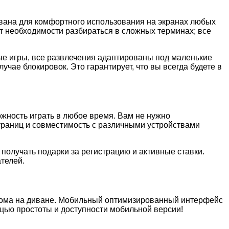
ована для комфортного использования на экранах любых
ет необходимости разбираться в сложных терминах; все
ные игры, все развлечения адаптированы под маленькие
лучае блокировок. Это гарантирует, что вы всегда будете в
жность играть в любое время. Вам не нужно
страниц и совместимость с различными устройствами
 получать подарки за регистрацию и активные ставки.
телей.
и дома на диване. Мобильный оптимизированный интерфейс
ощью простоты и доступности мобильной версии!