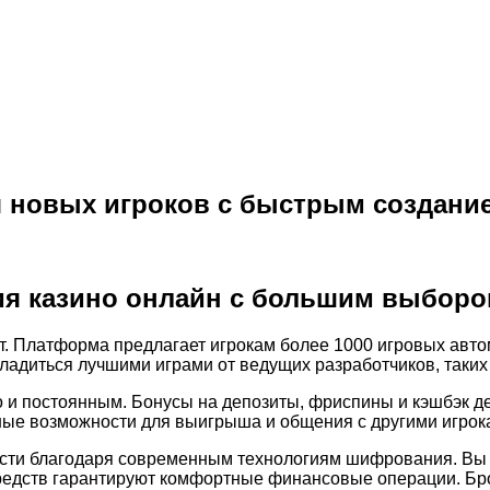
ля новых игроков с быстрым создан
ия казино онлайн с большим выборо
ет. Платформа предлагает игрокам более 1000 игровых авт
адиться лучшими играми от ведущих разработчиков, таких к
но и постоянным. Бонусы на депозиты, фриспины и кэшбэк 
ные возможности для выигрыша и общения с другими игрок
ности благодаря современным технологиям шифрования. Вы
редств гарантируют комфортные финансовые операции. Брос