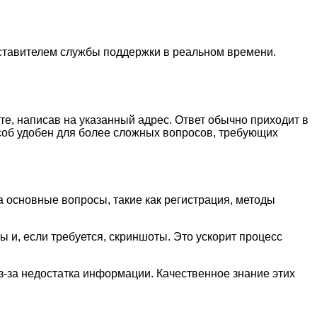
едставителем службы поддержки в реальном времени.
те, написав на указанный адрес. Ответ обычно приходит в
особ удобен для более сложных вопросов, требующих
а основные вопросы, такие как регистрация, методы
ы и, если требуется, скриншоты. Это ускорит процесс
з-за недостатка информации. Качественное знание этих