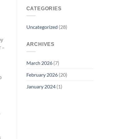
CATEGORIES
Uncategorized
(28)
ру
ARCHIVES
 –
March 2026
(7)
February 2026
(20)
ю
January 2024
(1)
т
а