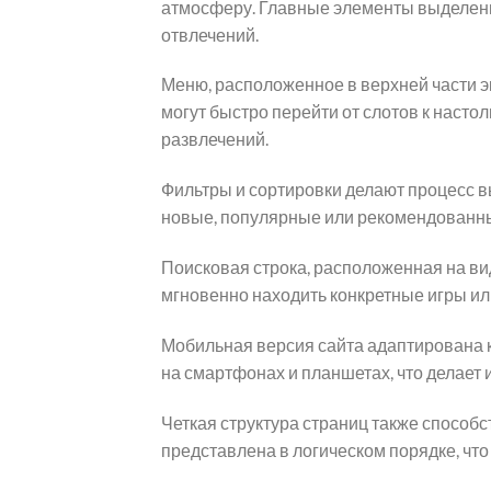
атмосферу. Главные элементы выделены,
отвлечений.
Меню, расположенное в верхней части эк
могут быстро перейти от слотов к настол
развлечений.
Фильтры и сортировки делают процесс в
новые, популярные или рекомендованные
Поисковая строка, расположенная на ви
мгновенно находить конкретные игры ил
Мобильная версия сайта адаптирована 
на смартфонах и планшетах, что делает
Четкая структура страниц также способс
представлена в логическом порядке, что