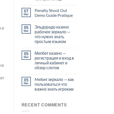
Penalty Shoot Out
07
Mar
Demo Guide Pratique
Эльдорадо казино
о и
05
Mar
рабочее зеркало —
что нужно знать
простым языком
Мелбет казино —
05
Mar
регистрация и вход в
личный кабинет и
на
обзор слотов
ает
Melbet зеркало — как
05
Mar
пользоваться что
важно знать игрокам
RECENT COMMENTS