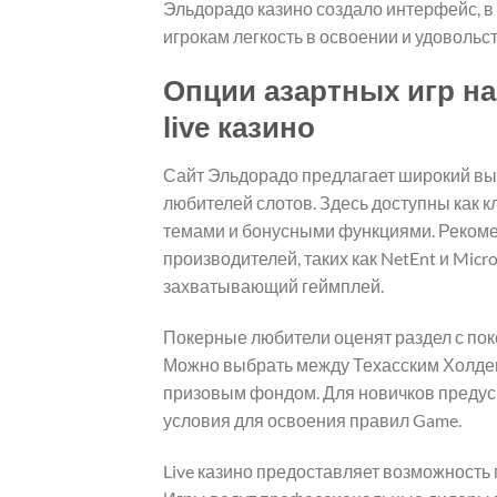
Эльдорадо казино создало интерфейс, в
игрокам легкость в освоении и удовольст
Опции азартных игр на
live казино
Сайт Эльдорадо предлагает широкий выб
любителей слотов. Здесь доступны как 
темами и бонусными функциями. Рекоме
производителей, таких как NetEnt и Mic
захватывающий геймплей.
Покерные любители оценят раздел с по
Можно выбрать между Техасским Холдемо
призовым фондом. Для новичков предус
условия для освоения правил Game.
Live казино предоставляет возможность 