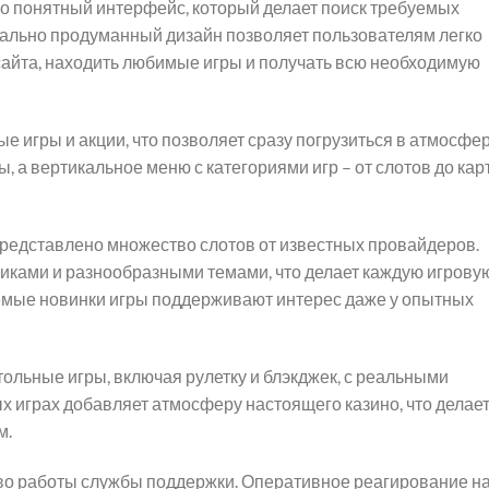
о понятный интерфейс, который делает поиск требуемых
ально продуманный дизайн позволяет пользователям легко
айта, находить любимые игры и получать всю необходимую
 игры и акции, что позволяет сразу погрузиться в атмосфе
, а вертикальное меню с категориями игр – от слотов до карт
редставлено множество слотов от известных провайдеров.
иками и разнообразными темами, что делает каждую игрову
емые новинки игры поддерживают интерес даже у опытных
ольные игры, включая рулетку и блэкджек, с реальными
х играх добавляет атмосферу настоящего казино, что делае
м.
во работы службы поддержки. Оперативное реагирование н