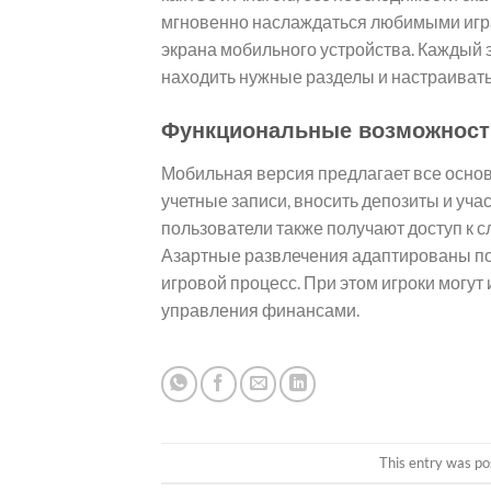
мгновенно наслаждаться любимыми игра
экрана мобильного устройства. Каждый 
находить нужные разделы и настраиват
Функциональные возможност
Мобильная версия предлагает все осно
учетные записи, вносить депозиты и уча
пользователи также получают доступ к с
Азартные развлечения адаптированы под
игровой процесс. При этом игроки могу
управления финансами.
This entry was po