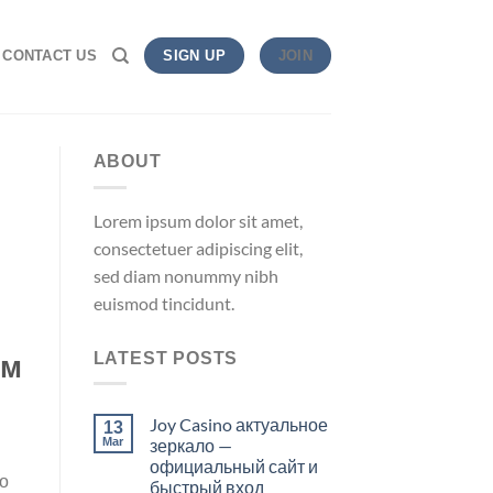
CONTACT US
SIGN UP
JOIN
ABOUT
Lorem ipsum dolor sit amet,
consectetuer adipiscing elit,
sed diam nonummy nibh
euismod tincidunt.
LATEST POSTS
ом
Joy Casino актуальное
13
Mar
зеркало —
официальный сайт и
о
быстрый вход