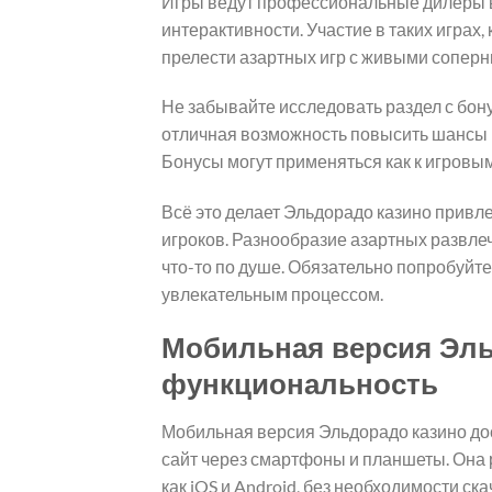
Игры ведут профессиональные дилеры в
интерактивности. Участие в таких играх,
прелести азартных игр с живыми соперн
Не забывайте исследовать раздел с бону
отличная возможность повысить шансы 
Бонусы могут применяться как к игровым а
Всё это делает Эльдорадо казино привле
игроков. Разнообразие азартных развле
что-то по душе. Обязательно попробуйт
увлекательным процессом.
Мобильная версия Эль
функциональность
Мобильная версия Эльдорадо казино дос
сайт через смартфоны и планшеты. Она 
как iOS и Android, без необходимости 