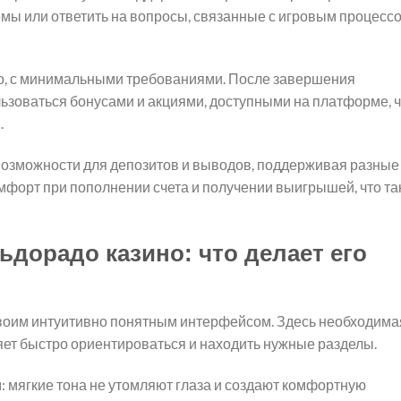
мы или ответить на вопросы, связанные с игровым процесс
ро, с минимальными требованиями. После завершения
льзоваться бонусами и акциями, доступными на платформе, 
.
возможности для депозитов и выводов, поддерживая разные
мфорт при пополнении счета и получении выигрышей, что та
дорадо казино: что делает его
своим интуитивно понятным интерфейсом. Здесь необходима
яет быстро ориентироваться и находить нужные разделы.
: мягкие тона не утомляют глаза и создают комфортную