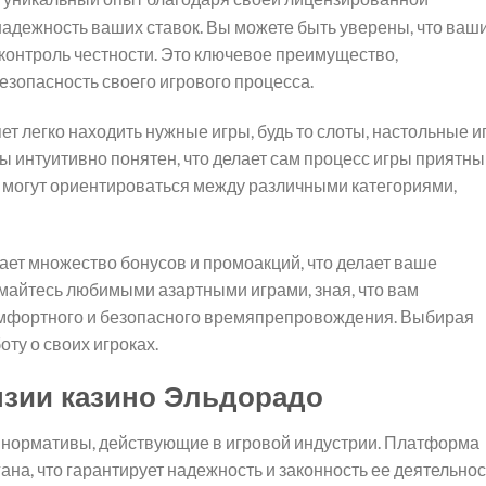
надежность ваших ставок. Вы можете быть уверены, что ваш
контроль честности. Это ключевое преимущество,
езопасность своего игрового процесса.
т легко находить нужные игры, будь то слоты, настольные и
 интуитивно понятен, что делает сам процесс игры приятны
могут ориентироваться между различными категориями,
ает множество бонусов и промоакций, что делает ваше
айтесь любимыми азартными играми, зная, что вам
омфортного и безопасного времяпрепровождения. Выбирая
ту о своих игроках.
нзии казино Эльдорадо
е нормативы, действующие в игровой индустрии. Платформа
ана, что гарантирует надежность и законность ее деятельнос