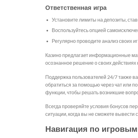
Ответственная игра
Установите лимиты на депозиты, став
Воспользуйтесь опцией самоисключения
Регулярно проводите анализ своих и
Казино предлагает информационные мате
осознанное решение о своих действиях
Поддержка пользователей 24/7 также в
обратиться за помощью через чат или по 
функции, чтобы решать возникшие вопр
Всегда проверяйте условия бонусов пер
ситуации, когда вы не сможете вывести
Навигация по игровым