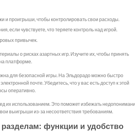
ки и проигрыши, чтобы контролировать свои расходы.
, если чувствуете, что теряете контроль над игрой.
гровых привычек.
риалы о рисках азартных игр. Изучите их, чтобы принять
 на платформе.
ажна для безопасной игры. На Эльдорадо можно быстро
электронной почте. Убедитесь, что у вас есть доступ к этой
осы оперативно.
ед их использованием. Это поможет избежать недопонимани
 свои выигрыши из-за несоответствия требованиям.
 разделам: функции и удобство