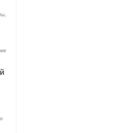
ты,
ние
ей
то