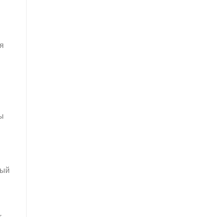
я
ы
дый
т