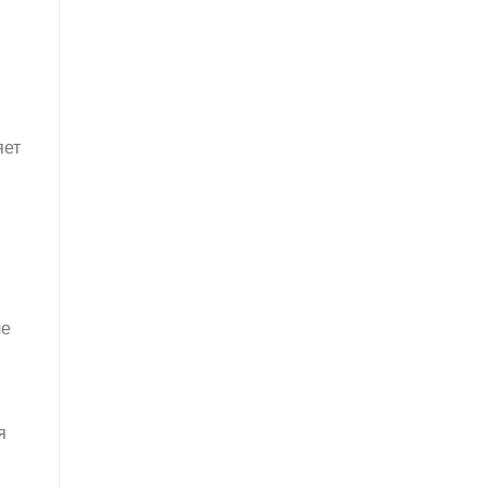
яет
ле
я