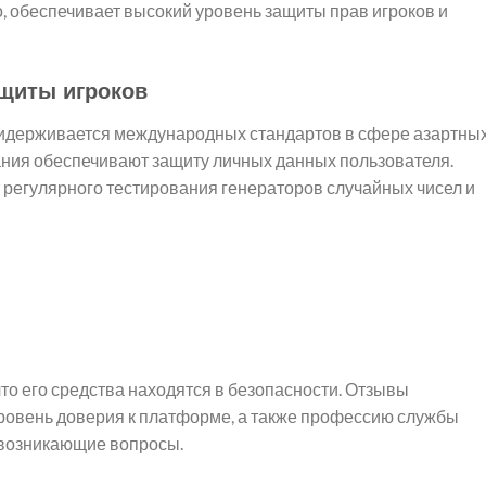
о, обеспечивает высокий уровень защиты прав игроков и
ащиты игроков
идерживается международных стандартов в сфере азартны
ния обеспечивают защиту личных данных пользователя.
ет регулярного тестирования генераторов случайных чисел и
что его средства находятся в безопасности. Отзывы
ровень доверия к платформе, а также профессию службы
 возникающие вопросы.