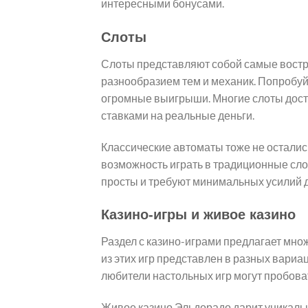
интересными бонусами.
Слоты
Слоты представляют собой самые вост
разнообразием тем и механик. Попробу
огромные выигрыши. Многие слоты досту
ставками на реальные деньги.
Классические автоматы тоже не остались
возможность играть в традиционные сл
просты и требуют минимальных усилий 
Казино-игры и живое казино
Раздел с казино-играми предлагает множ
из этих игр представлен в разных вари
любители настольных игр могут пробоват
Живое казино Эльдорадо дарит уникаль